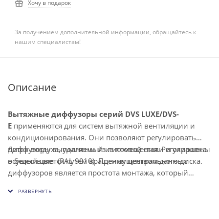
Хочу в подарок
За получением дополнительной информации, обращайтесь к
нашим специалистам!
Описание
Вытяжные диффузоры cерий DVS LUXE/DVS-
E
применяются для систем вытяжной вентиляции и
кондиционирования. Они позволяют регулировать
поток воздуха, удаляемый из помещения. Регулировка
Диффузоры выполнены из листовой стали и окрашены
осуществляется путем вращения центрального диска.
в белый цвет (RAL 9010). Преимуществом данных
диффузоров является простота монтажа, который
осуществляется при помощи крепежной муфты, и
низкий уровень шума.