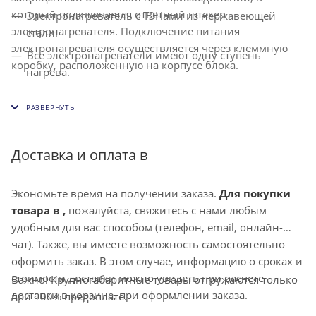
который подключается ответный штекер
Электронагреватель с ТЭНами из нержавеющей
электронагревателя. Подключение питания
стали.
электронагревателя осуществляется через клеммную
Все электронагреватели имеют одну ступень
коробку, расположенную на корпусе блока.
нагрева.
Два уровня защиты электронагревателя от
перегрева.
Доставка и оплата в
Экономьте время на получении заказа.
Для покупки
товара в ,
пожалуйста, свяжитесь с нами любым
удобным для вас способом (телефон, email, онлайн-
чат). Также, вы имеете возможность самостоятельно
оформить заказ. В этом случае, информацию о сроках и
стоимости доставки можно увидеть при расчете
Важно! Крупногабаритные товары отгружаются только
доставки в корзине, при оформлении заказа.
при 100% предоплате.