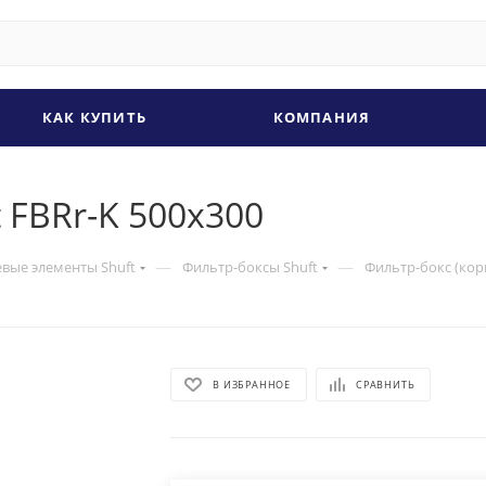
КАК КУПИТЬ
КОМПАНИЯ
t FBRr-K 500x300
—
—
евые элементы Shuft
Фильтр-боксы Shuft
Фильтр-бокс (корп
В ИЗБРАННОЕ
СРАВНИТЬ