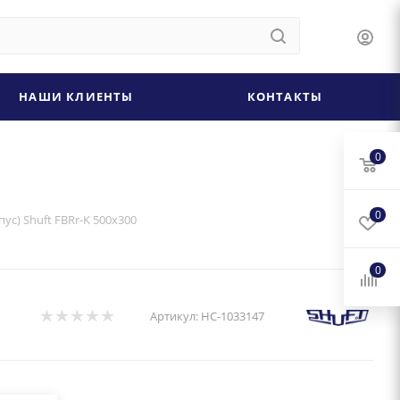
НАШИ КЛИЕНТЫ
КОНТАКТЫ
0
0
ус) Shuft FBRr-K 500x300
0
Артикул:
НС-1033147