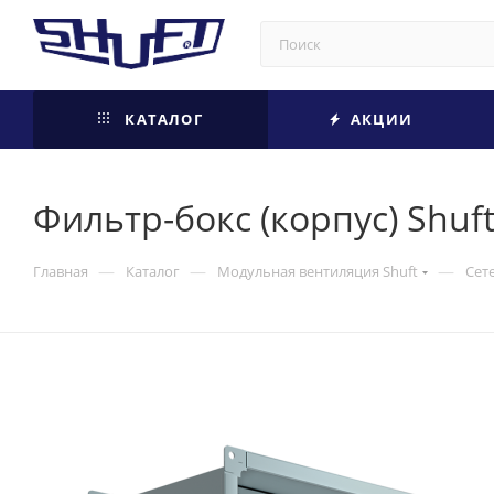
КАТАЛОГ
АКЦИИ
Фильтр-бокс (корпус) Shuf
—
—
—
Главная
Каталог
Модульная вентиляция Shuft
Сет