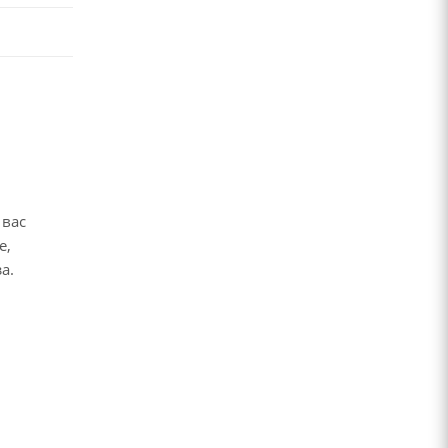
 вас
е,
за.