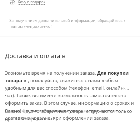
Хочу в подарок
За получением дополнительной информации, обращайтесь к
нашим специалистам!
Доставка и оплата в
Экономьте время на получении заказа.
Для покупки
товара в ,
пожалуйста, свяжитесь с нами любым
удобным для вас способом (телефон, email, онлайн-
чат). Также, вы имеете возможность самостоятельно
оформить заказ. В этом случае, информацию о сроках и
стоимости доставки можно увидеть при расчете
Важно! Крупногабаритные товары отгружаются только
доставки в корзине, при оформлении заказа.
при 100% предоплате.