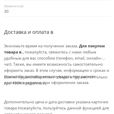
Ширина (см)
30
Доставка и оплата в
Экономьте время на получении заказа.
Для покупки
товара в ,
пожалуйста, свяжитесь с нами любым
удобным для вас способом (телефон, email, онлайн-
чат). Также, вы имеете возможность самостоятельно
оформить заказ. В этом случае, информацию о сроках и
стоимости доставки можно увидеть при расчете
Важно! Крупногабаритные товары отгружаются только
доставки в корзине, при оформлении заказа.
при 100% предоплате.
Дополнительно цена и дата доставки указана карточке
товара (пожалуйста, пользуйтесь данной функцией для
автоматического расчета).