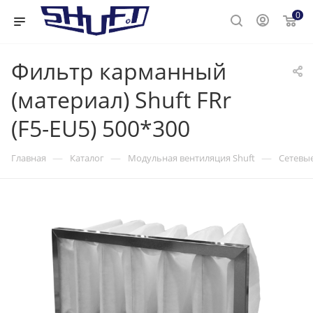
0
Фильтр карманный
(материал) Shuft FRr
(F5-EU5) 500*300
—
—
—
Главная
Каталог
Модульная вентиляция Shuft
Сетевые