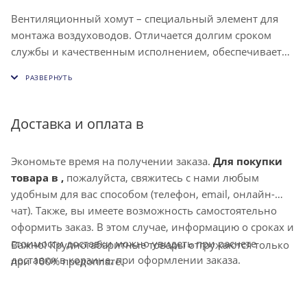
Вентиляционный хомут – специальный элемент для
монтажа воздуховодов. Отличается долгим сроком
службы и качественным исполнением, обеспечивает
возможность крепления как обычных, так и
изолированных каналов системы вентиляции.
Доставка и оплата в
Экономьте время на получении заказа.
Для покупки
товара в ,
пожалуйста, свяжитесь с нами любым
удобным для вас способом (телефон, email, онлайн-
чат). Также, вы имеете возможность самостоятельно
оформить заказ. В этом случае, информацию о сроках и
стоимости доставки можно увидеть при расчете
Важно! Крупногабаритные товары отгружаются только
доставки в корзине, при оформлении заказа.
при 100% предоплате.