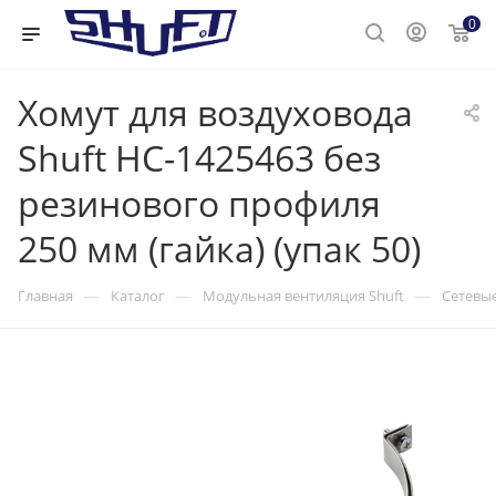
0
Хомут для воздуховода
Shuft НС-1425463 без
резинового профиля
250 мм (гайка) (упак 50)
—
—
—
Главная
Каталог
Модульная вентиляция Shuft
Сетевые