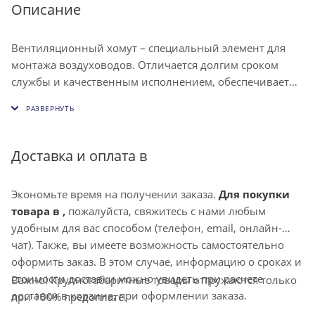
Описание
Вентиляционный хомут – специальный элемент для
монтажа воздуховодов. Отличается долгим сроком
службы и качественным исполнением, обеспечивает
возможность крепления как обычных, так и
изолированных каналов системы вентиляции.
Доставка и оплата в
Экономьте время на получении заказа.
Для покупки
товара в ,
пожалуйста, свяжитесь с нами любым
удобным для вас способом (телефон, email, онлайн-
чат). Также, вы имеете возможность самостоятельно
оформить заказ. В этом случае, информацию о сроках и
стоимости доставки можно увидеть при расчете
Важно! Крупногабаритные товары отгружаются только
доставки в корзине, при оформлении заказа.
при 100% предоплате.