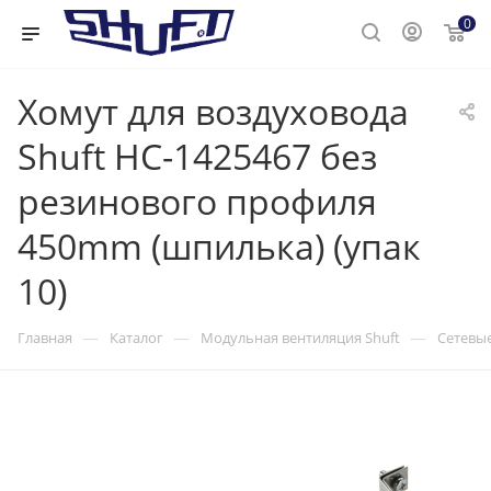
0
Хомут для воздуховода
Shuft НС-1425467 без
резинового профиля
450mm (шпилька) (упак
10)
—
—
—
Главная
Каталог
Модульная вентиляция Shuft
Сетевые