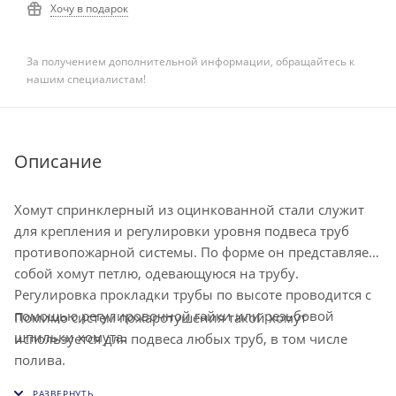
Хочу в подарок
За получением дополнительной информации, обращайтесь к
нашим специалистам!
Описание
Хомут спринклерный из оцинкованной стали служит
для крепления и регулировки уровня подвеса труб
противопожарной системы. По форме он представляет
собой хомут петлю, одевающуюся на трубу.
Регулировка прокладки трубы по высоте проводится с
помощью регулировочной гайки или резьбовой
Помимо систем пожаротушения такой хомут
шпильки хомута.
используется для подвеса любых труб, в том числе
полива.