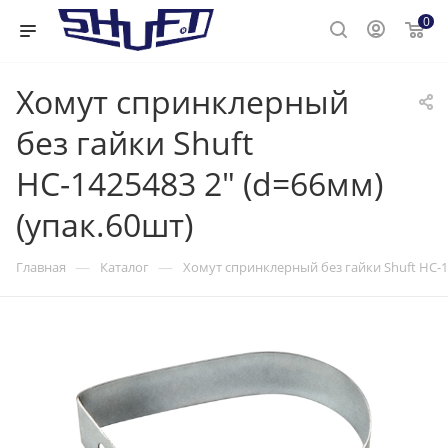
0
Хомут спринклерный
без гайки Shuft
НС-1425483 2" (d=66мм)
(упак.60шт)
—
—
Главная
Каталог
Хомут спринклерный без гайки Shuft НС-14