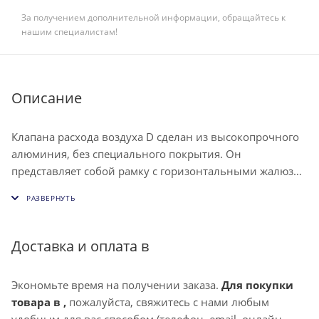
За получением дополнительной информации, обращайтесь к
нашим специалистам!
Описание
Клапана расхода воздуха D сделан из высокопрочного
алюминия, без специального покрытия. Он
представляет собой рамку с горизонтальными жалюзи,
которые обладают механизмом регулировки. Эта
модель клапана рассчитана на монтаж с внутренней
стороны вентиляционной решетки, для этого
используются заклепки. Главной его задачей является
Доставка и оплата в
контроль воздушного потока, который проходит через
решетку. Для регулировки необходима крестовая
Экономьте время на получении заказа.
Для покупки
отвертка, ней легко настроить с передней стороны
товара в ,
пожалуйста, свяжитесь с нами любым
ширину зазоров между жалюзи.
удобным для вас способом (телефон, email, онлайн-