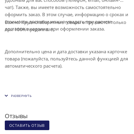
чат). Также, вы имеете возможность самостоятельно
оформить заказ. В этом случае, информацию о сроках и
стоимости доставки можно увидеть при расчете
Важно! Крупногабаритные товары отгружаются только
доставки в корзине, при оформлении заказа.
при 100% предоплате.
Дополнительно цена и дата доставки указана карточке
товара (пожалуйста, пользуйтесь данной функцией для
автоматического расчета).
Отзывы
ОСТАВИТЬ ОТЗЫВ