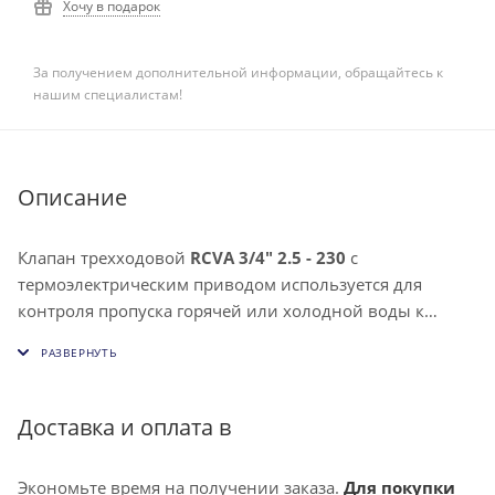
Хочу в подарок
За получением дополнительной информации, обращайтесь к
нашим специалистам!
Описание
Клапан трехходовой
RCVA 3/4" 2.5 - 230
с
термоэлектрическим приводом используется для
контроля пропуска горячей или холодной воды к
фанкойлу или тепловентилятору и регулирования
температуры.
Монтаж обвязки при помощи клапана позволяет
уменьшить нагрузку на чиллер при
Доставка и оплата в
выключенном фанкойле.
Экономьте время на получении заказа.
Для покупки