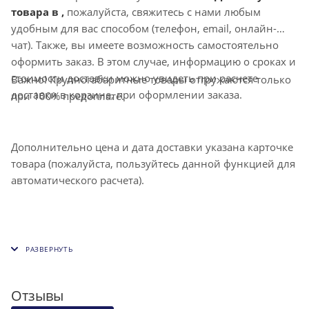
товара в ,
пожалуйста, свяжитесь с нами любым
удобным для вас способом (телефон, email, онлайн-
чат). Также, вы имеете возможность самостоятельно
оформить заказ. В этом случае, информацию о сроках и
стоимости доставки можно увидеть при расчете
Важно! Крупногабаритные товары отгружаются только
доставки в корзине, при оформлении заказа.
при 100% предоплате.
Дополнительно цена и дата доставки указана карточке
товара (пожалуйста, пользуйтесь данной функцией для
автоматического расчета).
Отзывы