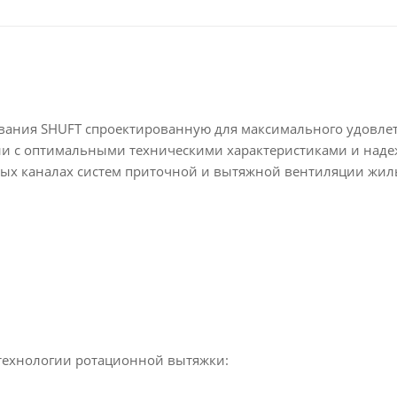
вания SHUFT спроектированную для максимального удовле
ии с оптимальными техническими характеристиками и над
лых каналах систем приточной и вытяжной вентиляции жил
 технологии ротационной вытяжки: