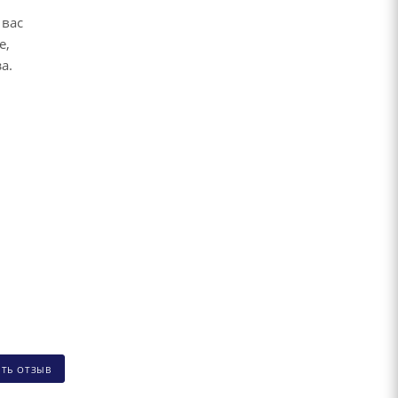
 вас
е,
за.
ИТЬ ОТЗЫВ