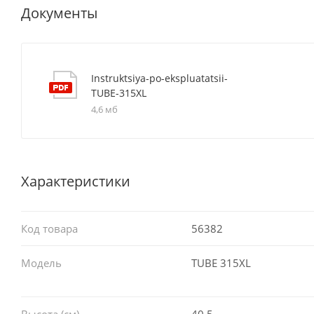
Документы
Instruktsiya-po-ekspluatatsii-
TUBE-315XL
4,6 мб
Характеристики
Код товара
56382
Модель
TUBE 315XL
Высота (см)
40.5