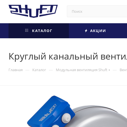
КАТАЛОГ
АКЦИИ
Круглый канальный вентил
—
—
—
Главная
Каталог
Модульная вентиляция Shuft
Вен