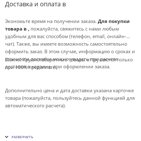
направление воздушной струи, также может
Доставка и оплата в
комплектоваться клапаном расхода воздуха D.
Экономьте время на получении заказа.
Для покупки
товара в ,
пожалуйста, свяжитесь с нами любым
удобным для вас способом (телефон, email, онлайн-
чат). Также, вы имеете возможность самостоятельно
оформить заказ. В этом случае, информацию о сроках и
стоимости доставки можно увидеть при расчете
Важно! Крупногабаритные товары отгружаются только
доставки в корзине, при оформлении заказа.
при 100% предоплате.
Дополнительно цена и дата доставки указана карточке
товара (пожалуйста, пользуйтесь данной функцией для
автоматического расчета).