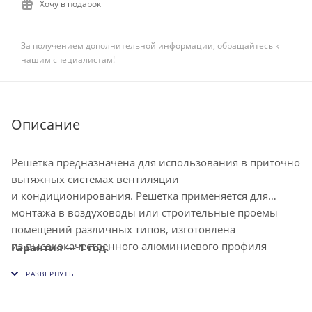
Хочу в подарок
За получением дополнительной информации, обращайтесь к
нашим специалистам!
Описание
Решетка предназначена для использования в приточно
вытяжных системах вентиляции
и кондиционирования. Решетка применяется для
монтажа в воздуховоды или строительные проемы
помещений различных типов, изготовлена
из высококачественного алюминиевого профиля
Гарантия — 1 год.
и окрашена методом порошкового напыления в белый
цвет (RAL9016). Решетка снабжена индивидуально
регулируемыми жалюзи, что позволяет изменять