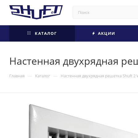
КАТАЛОГ
АКЦИИ
Настенная двухрядная реш
—
—
Главная
Каталог
Настенная двухрядная решетка Shuft 2 