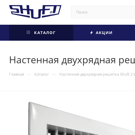
КАТАЛОГ
АКЦИИ
Настенная двухрядная реш
—
—
Главная
Каталог
Настенная двухрядная решетка Shuft 2 