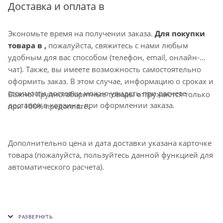
направление воздушной струи, также может
Доставка и оплата в
комплектоваться клапаном расхода воздуха D.
Экономьте время на получении заказа.
Для покупки
товара в ,
пожалуйста, свяжитесь с нами любым
удобным для вас способом (телефон, email, онлайн-
чат). Также, вы имеете возможность самостоятельно
оформить заказ. В этом случае, информацию о сроках и
стоимости доставки можно увидеть при расчете
Важно! Крупногабаритные товары отгружаются только
доставки в корзине, при оформлении заказа.
при 100% предоплате.
Дополнительно цена и дата доставки указана карточке
товара (пожалуйста, пользуйтесь данной функцией для
автоматического расчета).