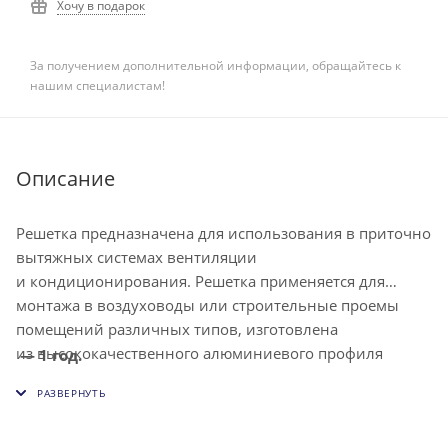
Хочу в подарок
За получением дополнительной информации, обращайтесь к
нашим специалистам!
Описание
Решетка предназначена для использования в приточно
вытяжных системах вентиляции
и кондиционирования. Решетка применяется для
монтажа в воздуховоды или строительные проемы
помещений различных типов, изготовлена
из высококачественного алюминиевого профиля
— 1 год.
и окрашена методом порошкового напыления в белый
цвет (RAL9016). Решетка снабжена индивидуально
регулируемыми жалюзи, что позволяет изменять