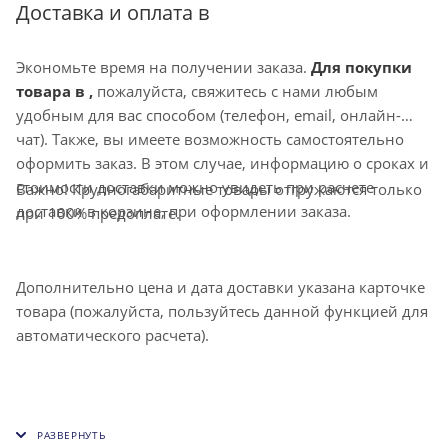
направление воздушной струи, также может
Доставка и оплата в
комплектоваться клапаном расхода воздуха D.
Экономьте время на получении заказа.
Для покупки
товара в ,
пожалуйста, свяжитесь с нами любым
удобным для вас способом (телефон, email, онлайн-
чат). Также, вы имеете возможность самостоятельно
оформить заказ. В этом случае, информацию о сроках и
стоимости доставки можно увидеть при расчете
Важно! Крупногабаритные товары отгружаются только
доставки в корзине, при оформлении заказа.
при 100% предоплате.
Дополнительно цена и дата доставки указана карточке
товара (пожалуйста, пользуйтесь данной функцией для
автоматического расчета).