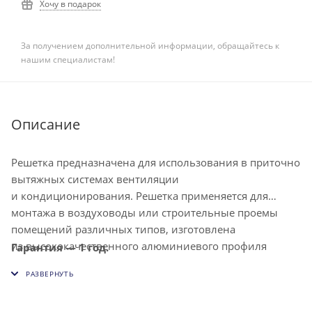
Хочу в подарок
За получением дополнительной информации, обращайтесь к
нашим специалистам!
Описание
Решетка предназначена для использования в приточно
вытяжных системах вентиляции
и кондиционирования. Решетка применяется для
монтажа в воздуховоды или строительные проемы
помещений различных типов, изготовлена
из высококачественного алюминиевого профиля
Гарантия — 1 год.
и окрашена методом порошкового напыления в белый
цвет (RAL9016). Решетка снабжена индивидуально
регулируемыми жалюзи, что позволяет изменять