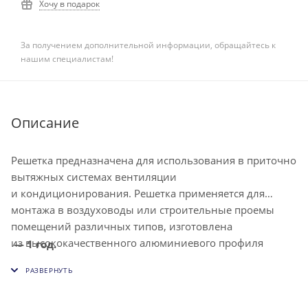
Хочу в подарок
За получением дополнительной информации, обращайтесь к
нашим специалистам!
Описание
Решетка предназначена для использования в приточно
вытяжных системах вентиляции
и кондиционирования. Решетка применяется для
монтажа в воздуховоды или строительные проемы
помещений различных типов, изготовлена
из высококачественного алюминиевого профиля
— 1 год.
и окрашена методом порошкового напыления в белый
цвет (RAL 9016). Решетка снабжена индивидуально
регулируемыми жалюзи, что позволяет изменять