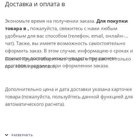
направление воздушной струи. Также может
Доставка и оплата в
комплектоваться клапаном расхода воздуха D.
Экономьте время на получении заказа.
Для покупки
товара в ,
пожалуйста, свяжитесь с нами любым
удобным для вас способом (телефон, email, онлайн-
чат). Также, вы имеете возможность самостоятельно
оформить заказ. В этом случае, информацию о сроках и
стоимости доставки можно увидеть при расчете
Важно! Крупногабаритные товары отгружаются только
доставки в корзине, при оформлении заказа.
при 100% предоплате.
Дополнительно цена и дата доставки указана карточке
товара (пожалуйста, пользуйтесь данной функцией для
автоматического расчета).