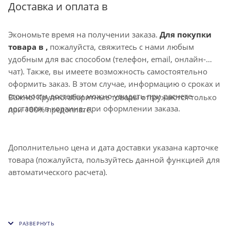
направление воздушной струи. Также может
Доставка и оплата в
комплектоваться клапаном расхода воздуха D.
Экономьте время на получении заказа.
Для покупки
товара в ,
пожалуйста, свяжитесь с нами любым
удобным для вас способом (телефон, email, онлайн-
чат). Также, вы имеете возможность самостоятельно
оформить заказ. В этом случае, информацию о сроках и
стоимости доставки можно увидеть при расчете
Важно! Крупногабаритные товары отгружаются только
доставки в корзине, при оформлении заказа.
при 100% предоплате.
Дополнительно цена и дата доставки указана карточке
товара (пожалуйста, пользуйтесь данной функцией для
автоматического расчета).