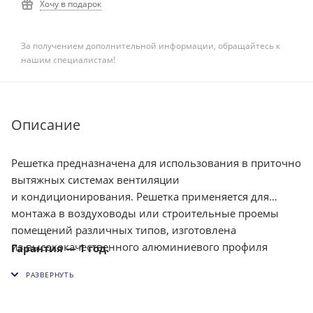
Хочу в подарок
За получением дополнительной информации, обращайтесь к
нашим специалистам!
Описание
Решетка предназначена для использования в приточно
вытяжных системах вентиляции
и кондиционирования. Решетка применяется для
монтажа в воздуховоды или строительные проемы
помещений различных типов, изготовлена
из высококачественного алюминиевого профиля
Гарантия — 1 год.
и окрашена методом порошкового напыления в белый
цвет (RAL 9016). Решетка снабжена индивидуально
регулируемыми жалюзи, что позволяет изменять