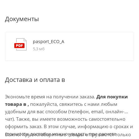
Документы
pasport_ECO_A
5,3 мб
Доставка и оплата в
Экономьте время на получении заказа.
Для покупки
товара в ,
пожалуйста, свяжитесь с нами любым
удобным для вас способом (телефон, email, онлайн-
чат). Также, вы имеете возможность самостоятельно
оформить заказ. В этом случае, информацию о сроках и
стоимости доставки можно увидеть при расчете
Важно! Крупногабаритные товары отгружаются только