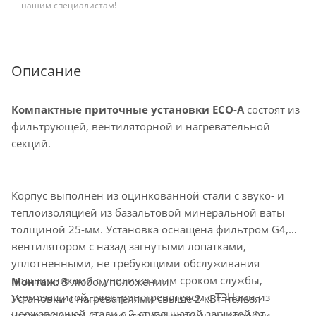
нашим специалистам!
Описание
Компактные приточные установки ECO-A
состоят из
фильтрующей, вентиляторной и нагревательной
секций.
Корпус выполнен из оцинкованной стали с звуко- и
теплоизоляцией из базальтовой минеральной ваты
толщиной 25-мм. Установка оснащена фильтром G4,
вентилятором с назад загнутыми лопатками,
уплотненными, не требующими обслуживания
подшипниками с увеличенным сроком службы,
Монтаж:
В любом положении.
термозащитой, электронагревателем с ТЭНами из
Установки с нагревателями свыше 2 кВт нельзя
нержавеющей стали с 2-ступенчатой защитой от
устанавливать с ориентацией клеммной коробки