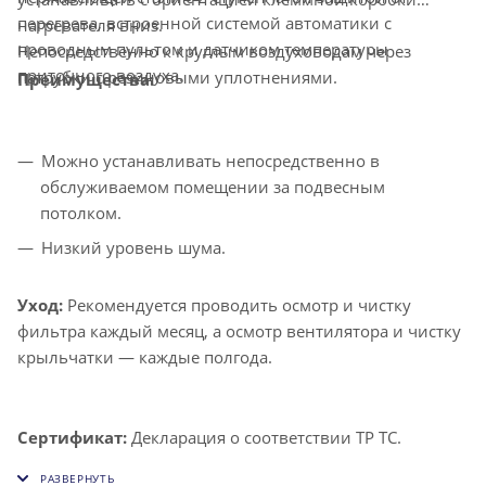
перегрева, встроенной системой автоматики с
нагревателя вниз.
проводным пультом и датчиком температуры
Непосредственно к круглым воздуховодам через
приточного воздуха.
патрубки с резиновыми уплотнениями.
Преимущества:
Можно устанавливать непосредственно в
обслуживаемом помещении за подвесным
потолком.
Низкий уровень шума.
Уход:
Рекомендуется проводить осмотр и чистку
фильтра каждый месяц, а осмотр вентилятора и чистку
крыльчатки — каждые полгода.
Сертификат:
Декларация о соответствии ТР ТС.