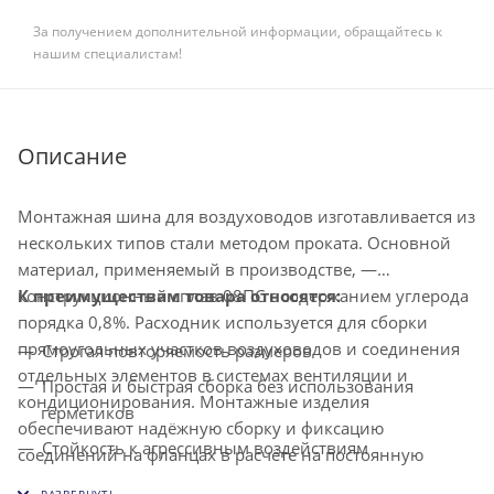
За получением дополнительной информации, обращайтесь к
нашим специалистам!
Описание
Монтажная шина для воздуховодов изготавливается из
нескольких типов стали методом проката. Основной
материал, применяемый в производстве, —
конструкционный сплав 08ПС с содержанием углерода
К преимуществам товара относятся:
порядка 0,8%. Расходник используется для сборки
прямоугольных участков воздуховодов и соединения
Строгая повторяемость размеров
отдельных элементов в системах вентиляции и
Простая и быстрая сборка без использования
кондиционирования. Монтажные изделия
герметиков
обеспечивают надёжную сборку и фиксацию
Стойкость к агрессивным воздействиям
соединений на фланцах в расчёте на постоянную
эксплуатацию систем под нагрузкой. Шины для
Жёсткое и стабильное соединение участков