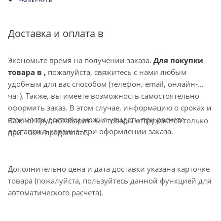
вентиляции продаются отрезками стандартной длины
воздуховодов при любой протяжённости линии
3000 мм.
Доставка и оплата в
Экономьте время на получении заказа.
Для покупки
товара в ,
пожалуйста, свяжитесь с нами любым
удобным для вас способом (телефон, email, онлайн-
чат). Также, вы имеете возможность самостоятельно
оформить заказ. В этом случае, информацию о сроках и
стоимости доставки можно увидеть при расчете
Важно! Крупногабаритные товары отгружаются только
доставки в корзине, при оформлении заказа.
при 100% предоплате.
Дополнительно цена и дата доставки указана карточке
товара (пожалуйста, пользуйтесь данной функцией для
автоматического расчета).