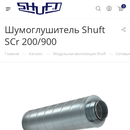
0
Шумоглушитель Shuft
SCr 200/900
—
—
—
Главная
Каталог
Модульная вентиляция Shuft
Сетевые