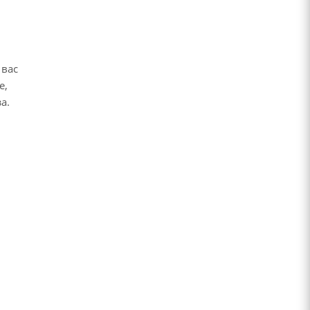
 вас
е,
за.