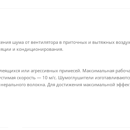
ения шума от вентилятора в приточных и вытяжных возду
иляции и кондиционирования.
леящихся или агрессивных примесей. Максимальная рабоч
устимая скорость — 10 м/с. Шумоглушители изготавливаютс
нерального волокна. Для достижения максимальной эффек
оглушителем прямой участок не менее 1,5 м.