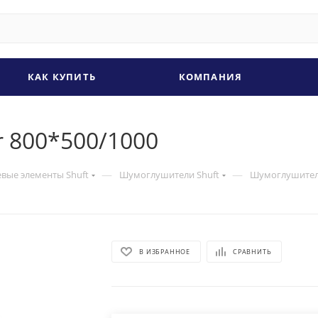
КАК КУПИТЬ
КОМПАНИЯ
 800*500/1000
—
—
евые элементы Shuft
Шумоглушители Shuft
Шумоглушитель
В ИЗБРАННОЕ
СРАВНИТЬ