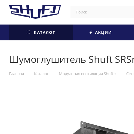
КАТАЛОГ
АКЦИИ
Шумоглушитель Shuft SRSr
—
—
—
Главная
Каталог
Модульная вентиляция Shuft
Сет