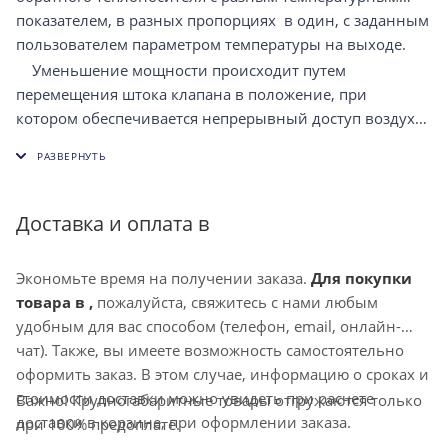
показателем, в разных пропорциях в один, с заданным
пользователем параметром температуры на выходе.
Уменьшение мощности происходит путем
перемещения штока клапана в положение, при
котором обеспечивается непрерывный доступ воздуха
обратного теплоносителя. Воздушные массы,
поступающие в избытке, передаются на байпасную
линию в котел отопительной системы.
Доставка и оплата в
Экономьте время на получении заказа.
Для покупки
товара в ,
пожалуйста, свяжитесь с нами любым
удобным для вас способом (телефон, email, онлайн-
чат). Также, вы имеете возможность самостоятельно
оформить заказ. В этом случае, информацию о сроках и
стоимости доставки можно увидеть при расчете
Важно! Крупногабаритные товары отгружаются только
доставки в корзине, при оформлении заказа.
при 100% предоплате.