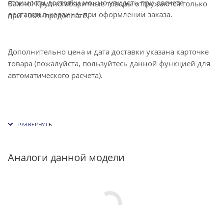
стоимости доставки можно увидеть при расчете
Важно! Крупногабаритные товары отгружаются только
доставки в корзине, при оформлении заказа.
при 100% предоплате.
Дополнительно цена и дата доставки указана карточке
товара (пожалуйста, пользуйтесь данной функцией для
автоматического расчета).
Аналоги данной модели