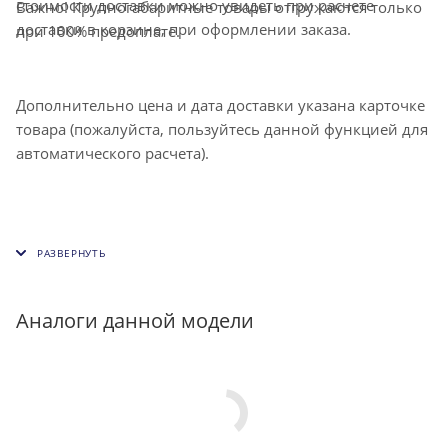
стоимости доставки можно увидеть при расчете
Важно! Крупногабаритные товары отгружаются только
доставки в корзине, при оформлении заказа.
при 100% предоплате.
Дополнительно цена и дата доставки указана карточке
товара (пожалуйста, пользуйтесь данной функцией для
автоматического расчета).
Аналоги данной модели