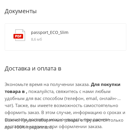
Документы
passport_ECO_Slim
8,6 мб
Доставка и оплата в
Экономьте время на получении заказа.
Для покупки
товара в ,
пожалуйста, свяжитесь с нами любым
удобным для вас способом (телефон, email, онлайн-
чат). Также, вы имеете возможность самостоятельно
оформить заказ. В этом случае, информацию о сроках и
стоимости доставки можно увидеть при расчете
Важно! Крупногабаритные товары отгружаются только
доставки в корзине, при оформлении заказа.
при 100% предоплате.