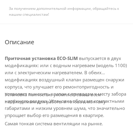
За получением дополнительной информации, обращайтесь к
нашим специалистам!
Описание
Приточная установка ECO-SLIM
выпускается в двух
модификациях: или с водным нагреваем (модель 1100)
или с электрическим нагревателем. В обеих
модификациях воздушный клапан размещен снаружи
корпуса, что улучшает его ремонтопригодность и
позволяет выносить клапан с приводом к месту забора
Установка полностью укомплектована всем
наружного воздуха. Установка обладает компактными
необходимым для работы и готова к монтажу
габаритами и низким уровнем шума, что значительно
упрощает выбор его размещения в квартире.
Самая тонкая система вентиляции на рынке.