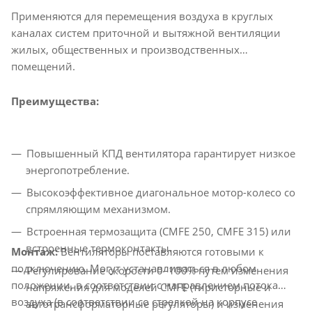
Применяются для перемещения воздуха в круглых
каналах систем приточной и вытяжной вентиляции
жилых, общественных и производственных
помещений.
Преимущества:
Повышенный КПД вентилятора гарантирует низкое
энергопотребление.
Высокоэффективное диагональное мотор-колесо со
спрямляющим механизмом.
Встроенная термозащита (CMFE 250, CMFE 315) или
встроенные термоконтакты.
Монтаж:
Вентиляторы поставляются готовыми к
подключению. Могут устанавливаться в любом
Регулирование скорости 0–100% путем изменения
положении, в соответствии с направлением потока
напряжения для моделей CMFE (тиристорные и
воздуха (в соответствии со стрелкой на корпусе
автотрансформаторные регуляторы) и изменения