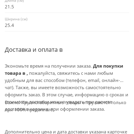
Длина (см)
21.5
Ширина (см)
25.4
Доставка и оплата в
Экономьте время на получении заказа.
Для покупки
товара в ,
пожалуйста, свяжитесь с нами любым
удобным для вас способом (телефон, email, онлайн-
чат). Также, вы имеете возможность самостоятельно
оформить заказ. В этом случае, информацию о сроках и
стоимости доставки можно увидеть при расчете
Важно! Крупногабаритные товары отгружаются только
доставки в корзине, при оформлении заказа.
при 100% предоплате.
Дополнительно цена и дата доставки указана карточке