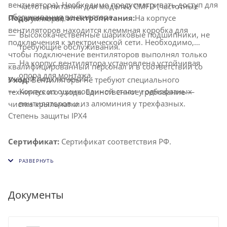
вентилятора). Необходимо предусматривать доступ для
частоты питания для моделей CMFD (частотные
обслуживания вентилятора.
Подключение электропитания:
На корпусе
регуляторы).
вентиляторов находится клеммная коробка для
Высококачественные шариковые подшипники, не
подключения к электрической сети. Необходимо,
требующие обслуживания.
чтобы подключение вентиляторов выполнял только
На корпус вентилятора установлена устойчивая
квалифицированный персонал и в соответствии со
опора для монтажа.
схемой подключения.
Уход:
Вентиляторы не требуют специального
Корпус из оцинкованной стали у однофазных
технического ухода. Единственное требование —
вентиляторов и из алюминия у трехфазных.
чистка крыльчатки.
Степень защиты IPX4
Сертификат:
Сертификат соответствия РФ.
Документы