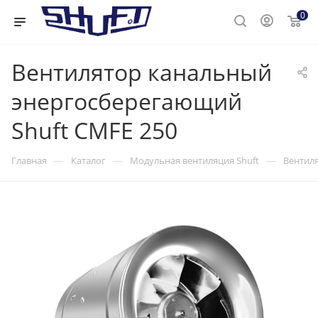
0
Вентилятор канальный
энергосберегающий
Shuft CMFE 250
—
—
—
Главная
Каталог
Модульная вентиляция Shuft
Вентиля