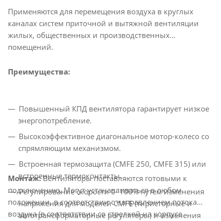
Применяются для перемещения воздуха в круглых
каналах систем приточной и вытяжной вентиляции
жилых, общественных и производственных
помещений.
Преимущества:
Повышенный КПД вентилятора гарантирует низкое
энергопотребление.
Высокоэффективное диагональное мотор-колесо со
спрямляющим механизмом.
Встроенная термозащита (CMFE 250, CMFE 315) или
встроенные термоконтакты.
Монтаж:
Вентиляторы поставляются готовыми к
подключению. Могут устанавливаться в любом
Регулирование скорости 0–100% путем изменения
положении, в соответствии с направлением потока
напряжения для моделей CMFE (тиристорные и
воздуха (в соответствии со стрелкой на корпусе
автотрансформаторные регуляторы) и изменения