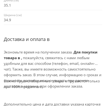
Длина (см)
35.1
Ширина (см)
34.9
Доставка и оплата в
Экономьте время на получении заказа.
Для покупки
товара в ,
пожалуйста, свяжитесь с нами любым
удобным для вас способом (телефон, email, онлайн-
чат). Также, вы имеете возможность самостоятельно
оформить заказ. В этом случае, информацию о сроках и
стоимости доставки можно увидеть при расчете
Важно! Крупногабаритные товары отгружаются только
доставки в корзине, при оформлении заказа.
при 100% предоплате.
Дополнительно цена и дата доставки указана карточке