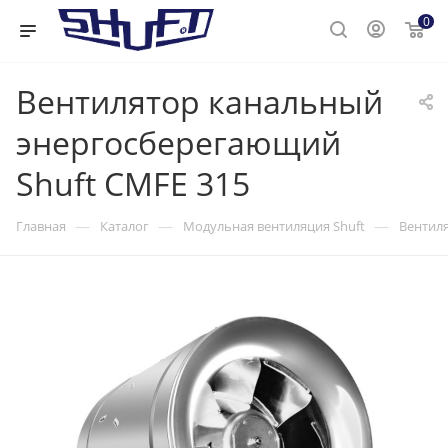
0
Вентилятор канальный
энергосберегающий
Shuft CMFE 315
—
—
—
Главная
Каталог
Модульная вентиляция Shuft
Вентиля