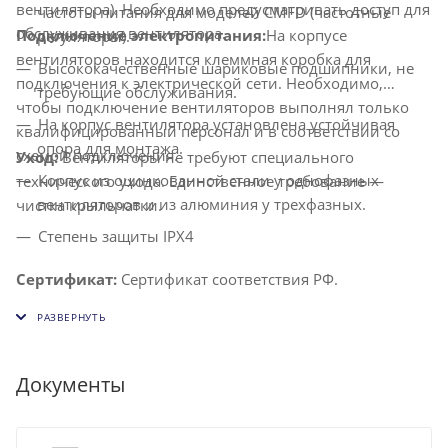
вентилятора). Необходимо предусматривать доступ для
частоты питания для моделей CMFD (частотные
обслуживания вентилятора.
Подключение электропитания:
На корпусе
регуляторы).
вентиляторов находится клеммная коробка для
Высококачественные шариковые подшипники, не
подключения к электрической сети. Необходимо,
требующие обслуживания.
чтобы подключение вентиляторов выполнял только
На корпус вентилятора установлена устойчивая
квалифицированный персонал и в соответствии со
опора для монтажа.
схемой подключения.
Уход:
Вентиляторы не требуют специального
Корпус из оцинкованной стали у однофазных
технического ухода. Единственное требование —
вентиляторов и из алюминия у трехфазных.
чистка крыльчатки.
Степень защиты IPX4
Сертификат:
Сертификат соответствия РФ.
Документы