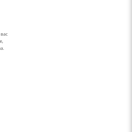
 вас
е,
за.