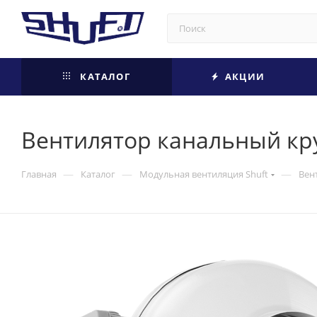
КАТАЛОГ
АКЦИИ
Вентилятор канальный кру
—
—
—
Главная
Каталог
Модульная вентиляция Shuft
Вен