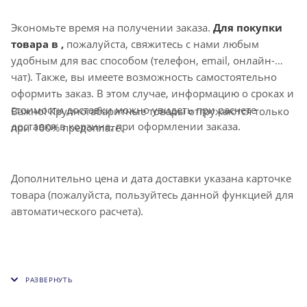
Экономьте время на получении заказа.
Для покупки
товара в ,
пожалуйста, свяжитесь с нами любым
удобным для вас способом (телефон, email, онлайн-
чат). Также, вы имеете возможность самостоятельно
оформить заказ. В этом случае, информацию о сроках и
стоимости доставки можно увидеть при расчете
Важно! Крупногабаритные товары отгружаются только
доставки в корзине, при оформлении заказа.
при 100% предоплате.
Дополнительно цена и дата доставки указана карточке
товара (пожалуйста, пользуйтесь данной функцией для
автоматического расчета).