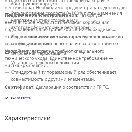
воздуха (в соответствии со стрелкой на корпусе
конструкции корпуса.
вентилятора). Необходимо предусматривать доступ для
Регулирование скорости 0–100% путем изменения
обслуживания вентилятора.
Подключение электропитания:
На корпусе
напряжения (тиристорные или
вентиляторов находится клеммная коробка для
автотрансформаторные регуляторы).
подключения к электрической сети. Необходимо,
чтобы подключение вентиляторов выполнял только
Подшипники и двигатель не требуют специального
квалифицированный персонал и в соответствии со
техобслуживания.
схемой подключения.
Уход:
Вентиляторы не требуют специального
Встроенная термозащита.
технического ухода. Единственное требование —
Установка в любом положении.
чистка крыльчатки.
Стандартный типоразмерный ряд обеспечивает
совместимость с другими элементами.
Сертификат:
Декларация о соответствии ТР ТС.
Характеристики