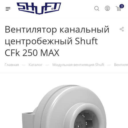
0
Вентилятор канальный
центробежный Shuft
CFk 250 MAX
—
—
—
Главная
Каталог
Модульная вентиляция Shuft
Вентиля