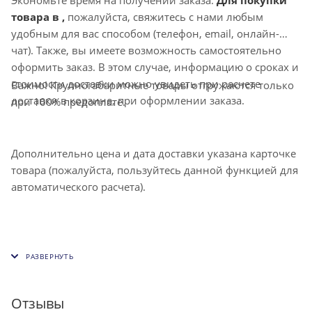
товара в ,
пожалуйста, свяжитесь с нами любым
удобным для вас способом (телефон, email, онлайн-
чат). Также, вы имеете возможность самостоятельно
оформить заказ. В этом случае, информацию о сроках и
стоимости доставки можно увидеть при расчете
Важно! Крупногабаритные товары отгружаются только
доставки в корзине, при оформлении заказа.
при 100% предоплате.
Дополнительно цена и дата доставки указана карточке
товара (пожалуйста, пользуйтесь данной функцией для
автоматического расчета).
Отзывы