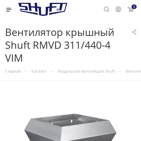
0
Вентилятор крышный
Shuft RMVD 311/440-4
VIM
—
—
—
Главная
Каталог
Модульная вентиляция Shuft
Вентиля