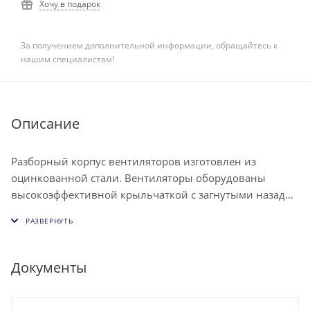
Хочу в подарок
За получением дополнительной информации, обращайтесь к
нашим специалистам!
Описание
Разборный корпус вентиляторов изготовлен из
оцинкованной стали. Вентиляторы оборудованы
высокоэффективной крыльчаткой с загнутыми назад
лопатками и асинхронным двигателем с внешним
ротором. Рабочее колесо установлено методом
напрессовки непосредственно на ротор
электродвигателя. Электродвигатель с рабочим
Документы
колесом статически и динамически сбалансированы.
Крыльчатка защищена сеткой от попадания