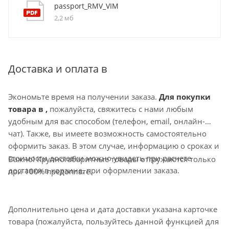
посторонних предметов. Шариковые подшипники
passport_RMV_VIM
электродвигателя не требуют технического ухода.
2,2 мб
Защита двигателей вентиляторво осуществляется
встроенными термоконтактами, требующими
подключения внешнего защитного термореле. В случае
применения пятиступенчатых регуляторов скорости
Доставка и оплата в
серий TRE-T и TRD-T дополнительное защитное реле не
нужно. Регулирование скорости вентилятора
Экономьте время на получении заказа.
Для покупки
осуществляется путем изменения напряжения за счет
товара в ,
пожалуйста, свяжитесь с нами любым
использования пятиступенчатых
удобным для вас способом (телефон, email, онлайн-
трансформаторных
регуляторов TRE-T и TRD-T или
чат). Также, вы имеете возможность самостоятельно
однофазных плавных регуляторов скорости SRE
. К
оформить заказ. В этом случае, информацию о сроках и
одному регулятору можно подключить несколько
стоимости доставки можно увидеть при расчете
Важно! Крупногабаритные товары отгружаются только
вентилято-ров при условии, что общий ток
доставки в корзине, при оформлении заказа.
при 100% предоплате.
вентиляторов не превышает номинальный ток
регулятора.
Дополнительно цена и дата доставки указана карточке
товара (пожалуйста, пользуйтесь данной функцией для