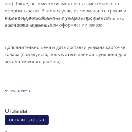
чат). Также, вы имеете возможность самостоятельно
оформить заказ. В этом случае, информацию о сроках и
стоимости доставки можно увидеть при расчете
Важно! Крупногабаритные товары отгружаются только
доставки в корзине, при оформлении заказа.
при 100% предоплате.
Дополнительно цена и дата доставки указана карточке
товара (пожалуйста, пользуйтесь данной функцией для
автоматического расчета).
Отзывы
ОСТАВИТЬ ОТЗЫВ