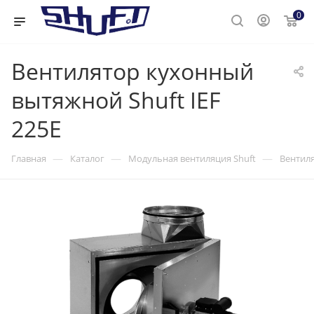
0
Вентилятор кухонный
вытяжной Shuft IEF
225E
—
—
—
Главная
Каталог
Модульная вентиляция Shuft
Вентиля