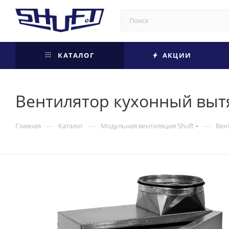
КАТАЛОГ
АКЦИИ
Вентилятор кухонный вытя
—
—
—
Главная
Каталог
Модульная вентиляция Shuft
Вен