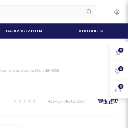
НАШИ КЛИЕНТЫ
КОНТАКТЫ
0
0
ухонный вытяжной Shuft IEF 400E
0
Артикул:
НС-1248637