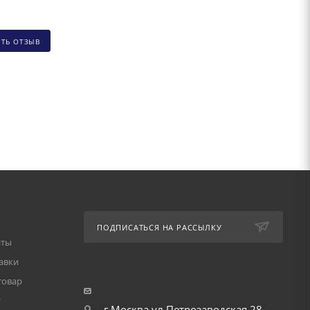
ИТЬ ОТЗЫВ
ПОДПИСАТЬСЯ НА РАССЫЛКУ
аты
авки
товар
т
г.Москва ул.Петрозаводская 28,