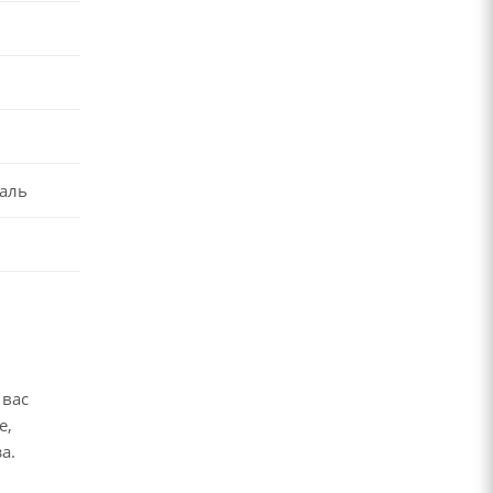
аль
 вас
е,
за.