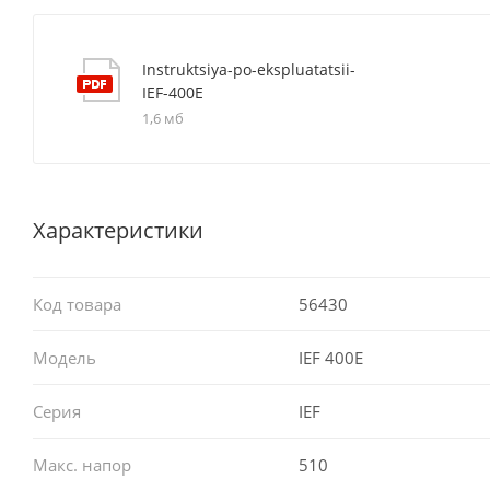
Instruktsiya-po-ekspluatatsii-
IEF-400E
1,6 мб
Характеристики
Код товара
56430
Модель
IEF 400E
Серия
IEF
Макс. напор
510