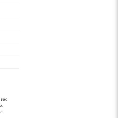
 вас
е,
за.