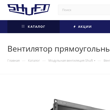
КАТАЛОГ
АКЦИИ
Вентилятор прямоугольный
—
—
—
Главная
Каталог
Модульная вентиляция Shuft
Вен