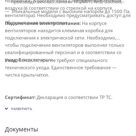
положении, в соответствии с направлением потока
производственных линиях TRUMPF, RAS, Bollhoff;
воздуха (в соответствии со стрелкой на корпусе
Уникальные модели с высоким напором до 1500 Па.
вентилятора). Необходимо предусматривать доступ для
обслуживания вентилятора.
Подключение электропитания:
На корпусе
вентиляторов находится клеммная коробка для
подключения к электрической сети. Необходимо,
чтобы подключение вентиляторов выполнял только
квалифицированный персонал и в соответствии со
схемой подключения.
Уход:
Вентиляторы не требуют специального
технического ухода. Единственное требование —
чистка крыльчатки.
Сертификат:
Декларация о соответствии ТР ТС.
Документы