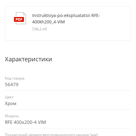
Instruktsiya-po-ekspluatatsii-RFE-
400kh200_4-VIM
536,2 кб
Характеристики
Код товара
56479
Цвет
Хром
Модель
RFE 400х200-4 VIM
Посадочный размер вентиляционного канала (мм)