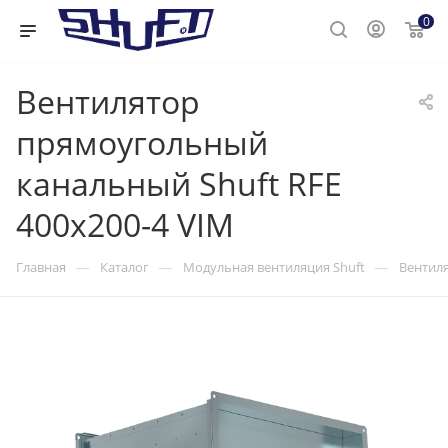
0
Вентилятор
прямоугольный
канальный Shuft RFE
400х200-4 VIM
—
—
—
Главная
Каталог
Модульная вентиляция Shuft
Вентиля