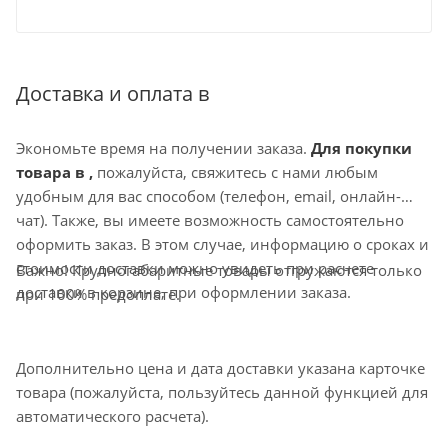
осуществляется путем изменения напряжения за счет
использования пятиступенчатых
трансформаторов
TRE или однофазных плавных регуляторов
скорости SRE
. К одному регулятору можно подключить
Доставка и оплата в
несколько вентиляторов при условии, что общий ток
вентиляторов не превышает номинальный ток
Экономьте время на получении заказа.
Для покупки
регулятора. В двигатели вентиляторов встроены
товара в ,
пожалуйста, свяжитесь с нами любым
защитные термоконтакты, требующие подключения
удобным для вас способом (телефон, email, онлайн-
внешнего защитного термореле. В случае применения
чат). Также, вы имеете возможность самостоятельно
пятиступенчатых регуляторов скорости TRE
оформить заказ. В этом случае, информацию о сроках и
дополнительное защитное термореле не нужно. На
стоимости доставки можно увидеть при расчете
Важно! Крупногабаритные товары отгружаются только
корпусе вентилятора имеется кронштейны для
доставки в корзине, при оформлении заказа.
при 100% предоплате.
надежного монтажа. Возможны 3 положения патрубка.
Изменение конструкции можно выполнить прямо на
месте установки, переместив дверные петли. Корпус
Дополнительно цена и дата доставки указана карточке
имеет специальную форму для сбора жира и слив.
товара (пожалуйста, пользуйтесь данной функцией для
автоматического расчета).