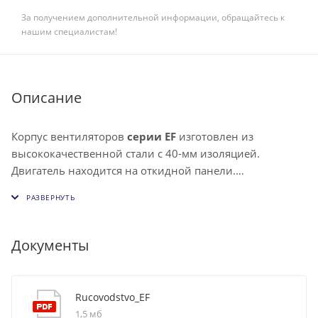
За получением дополнительной информации, обращайтесь к
нашим специалистам!
Описание
Корпус вентиляторов
серии EF
изготовлен из
высококачественной стали с 40-мм изоляцией.
Двигатель находится на откидной панели.
Вентиляторы оборудованы высокоэффективной
крыльчаткой с назад загнутыми лопатками. Двигатель
отделен от воздушного потока, поэтому на работу
вентилятора не влияют жировые загрязнения.
Документы
Шариковые подшипники двигателя не требуют
техобслуживания и имеют длительный срок службы.
Двигатели имеют встроенный термоконтакт.
Rucovodstvo_EF
Регулирование скорости вентиляторов EF
1,5 мб