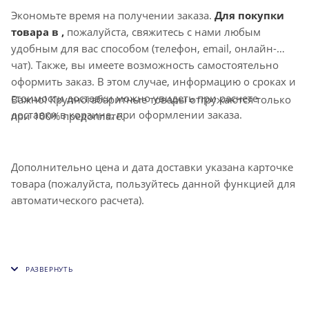
Экономьте время на получении заказа.
Для покупки
товара в ,
пожалуйста, свяжитесь с нами любым
удобным для вас способом (телефон, email, онлайн-
чат). Также, вы имеете возможность самостоятельно
оформить заказ. В этом случае, информацию о сроках и
стоимости доставки можно увидеть при расчете
Важно! Крупногабаритные товары отгружаются только
доставки в корзине, при оформлении заказа.
при 100% предоплате.
Дополнительно цена и дата доставки указана карточке
товара (пожалуйста, пользуйтесь данной функцией для
автоматического расчета).