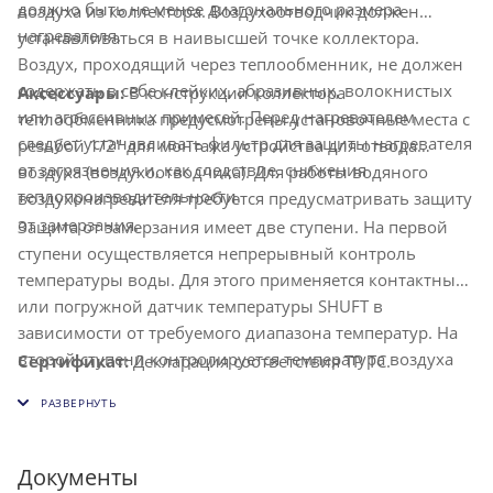
должно быть не менее диагонального размера
воздуха из коллектора. Воздухоотводчик должен
нагревателя.
устанавливаться в наивысшей точке коллектора.
Воздух, проходящий через теплообменник, не должен
содержать в себе клейких, абразивных, волокнистых
Аксессуары:
В конструкции коллектора
или агрессивных примесей. Перед нагревателем
теплообменника предусмотрены установочные места с
следует устанавливать фильтр для защиты нагревателя
резьбой 1/2" для монтажа устройства для отвода
от загрязнения и, как следствие, снижения
воздуха (воздухоотводчика). Для работы водяного
теплопроизводительности.
воздухонагревателя требуется предусматривать защиту
от замерзания.
Защита от замерзания имеет две ступени. На первой
ступени осуществляется непрерывный контроль
температуры воды. Для этого применяется контактный
или погружной датчик температуры SHUFT в
зависимости от требуемого диапазона температур. На
второй ступени контролируется температура воздуха
Сертификат:
Декларация соответствия ТР ТС.
при помощи термостата защиты от замерзания SHUFT,
который под-бирается в зависимости от типоразмера
теплообменника.
Документы