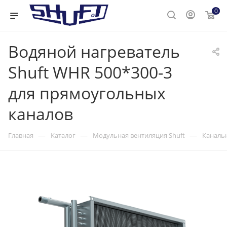
0
Водяной нагреватель
Shuft WHR 500*300-3
для прямоугольных
каналов
—
—
—
Главная
Каталог
Модульная вентиляция Shuft
Канальн