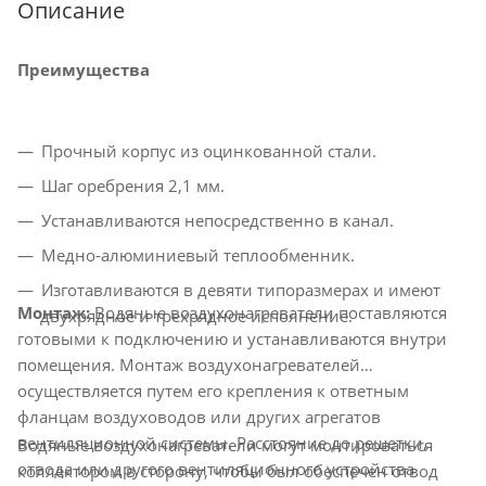
Описание
Преимущества
Прочный корпус из оцинкованной стали.
Шаг оребрения 2,1 мм.
Устанавливаются непосредственно в канал.
Медно-алюминиевый теплообменник.
Изготавливаются в девяти типоразмерах и имеют
Монтаж:
Водяные воздухонагреватели поставляются
двухрядное и трехрядное исполнение.
готовыми к подключению и устанавливаются внутри
помещения. Монтаж воздухонагревателей
осуществляется путем его крепления к ответным
фланцам воздуховодов или других агрегатов
вентиляционной системы. Расстояние до решетки,
Водяные воздухонагреватели могут монтироваться
отвода или другого вентиляционного устройства
коллектором в сторону, чтобы был обеспечен отвод