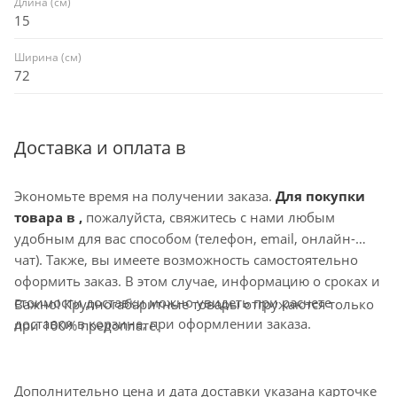
Длина (см)
15
Ширина (см)
72
Доставка и оплата в
Экономьте время на получении заказа.
Для покупки
товара в ,
пожалуйста, свяжитесь с нами любым
удобным для вас способом (телефон, email, онлайн-
чат). Также, вы имеете возможность самостоятельно
оформить заказ. В этом случае, информацию о сроках и
стоимости доставки можно увидеть при расчете
Важно! Крупногабаритные товары отгружаются только
доставки в корзине, при оформлении заказа.
при 100% предоплате.
Дополнительно цена и дата доставки указана карточке