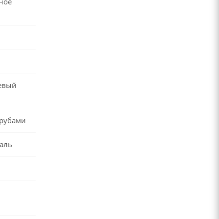
ное
евый
рубами
аль