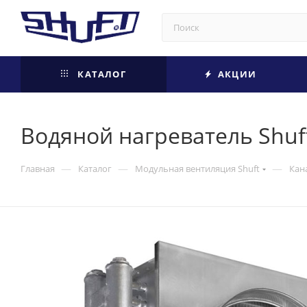
КАТАЛОГ
АКЦИИ
Водяной нагреватель Shuf
—
—
—
Главная
Каталог
Модульная вентиляция Shuft
Кан