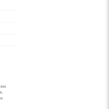
 вас
е,
за.