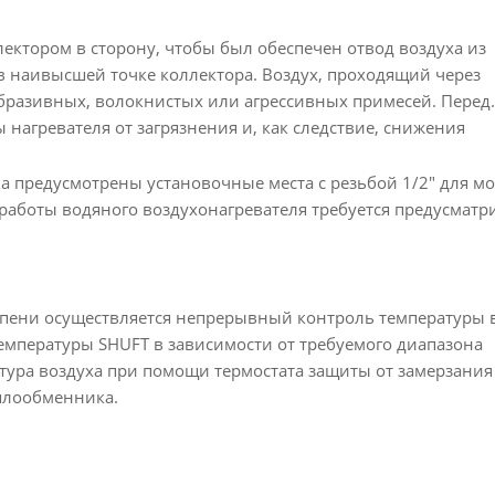
ектором в сторону, чтобы был обеспечен отвод воздуха из
в наивысшей точке коллектора. Воздух, проходящий через
абразивных, волокнистых или агрессивных примесей. Перед
 нагревателя от загрязнения и, как следствие, снижения
 предусмотрены установочные места с резьбой 1/2" для м
я работы водяного воздухонагревателя требуется предусматр
тупени осуществляется непрерывный контроль температуры 
емпературы SHUFT в зависимости от требуемого диапазона
атура воздуха при помощи термостата защиты от замерзания
еплообменника.