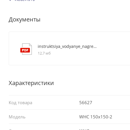
Документы
instruktsiya_vodyanye_nagrevateli_whc
12,7 мб
Характеристики
Код товара
56627
Модель
WHC 150x150-2