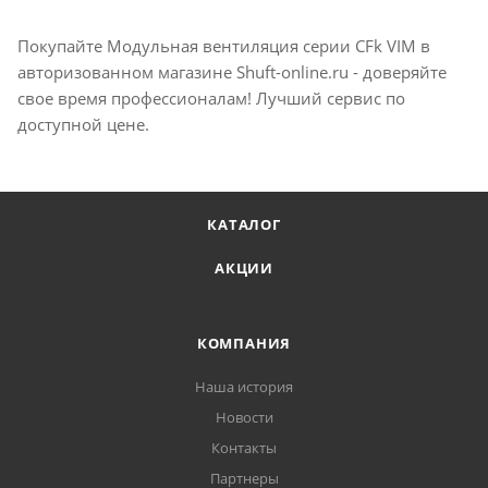
Покупайте Модульная вентиляция серии CFk VIM в
авторизованном магазине Shuft-online.ru - доверяйте
свое время профессионалам! Лучший сервис по
доступной цене.
КАТАЛОГ
АКЦИИ
КОМПАНИЯ
Наша история
Новости
Контакты
Партнеры