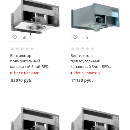
Вентилятор
Вентилятор
прямоугольный
прямоугольный
канальный Shuft RFD
канальный Shuft RFD
600х350-4 VIM
600х300-4 VIM
Нет в наличии
Нет в наличии
83070
руб.
71150
руб.