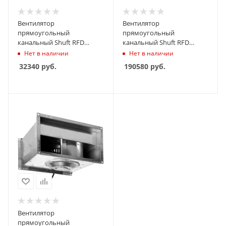
Вентилятор
Вентилятор
прямоугольный
прямоугольный
канальный Shuft RFD
канальный Shuft RFD
400х200-4 VIM
1000х500-4M VIM
Нет в наличии
Нет в наличии
32340
руб.
190580
руб.
Вентилятор
прямоугольный