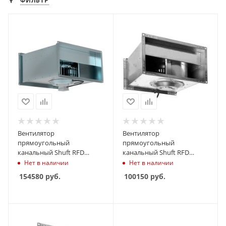
ФИЛЬТР
Вентилятор
Вентилятор
прямоугольный
прямоугольный
канальный Shuft RFD
канальный Shuft RFD
800х500-4 VIM
700х400-4 VIM
Нет в наличии
Нет в наличии
154580
руб.
100150
руб.