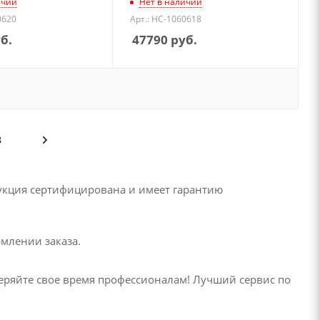
ичии
Нет в наличии
0620
Арт.: НС-1060618
б.
47790
руб.
8
дукция сертифицирована и имеет гарантию
рмлении заказа.
оверяйте свое время профессионалам! Лучший сервис по