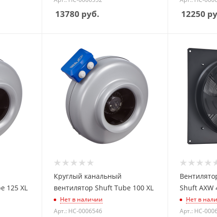
13780
руб.
12250
ру
Круглый канальный
Вентилято
e 125 XL
вентилятор Shuft Tube 100 XL
Shuft AXW 
Нет в наличии
Нет в нал
Арт.: НС-0006546
Арт.: НС-000