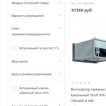
Модель (Похожий товар)
Арт.: НС-1222526
91560
руб.
Вариант размещения
Класс
пылевлагозащищенности
Встроенный гигростат (
11
)
Вид канала
Вид установки (крепления)
Встроенный клапан
Вентилятор прямоуг
обратной тяги (
107
)
канальный Shuft RFE
700х400-4 VIM