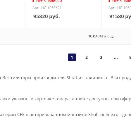
Нет в наличии
Нет в нал
Арт.: НС-1060621
Арт.: НС-106
95820
руб.
91580
ру
ПОКАЗАТЬ ЕЩЕ
1
2
3
 Вентиляторы производителя Shuft из наличия в . Вся про
авки указаны в карточке товара, а также доступны при офо
 серии CFk в авторизованном магазине Shuft-online.ru - д