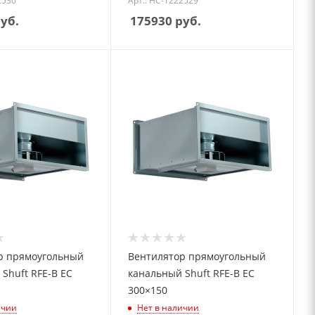
2530
Арт.: НС-1222529
уб.
175930
руб.
р прямоугольный
Вентилятор прямоугольный
Shuft RFE-B EC
канальный Shuft RFE-B EC
300×150
ичии
Нет в наличии