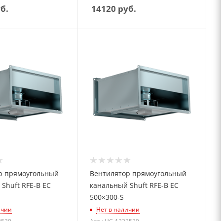
б.
14120
руб.
р прямоугольный
Вентилятор прямоугольный
Shuft RFE-B EC
канальный Shuft RFE-B EC
500×300-S
ичии
Нет в наличии