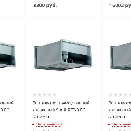
8300
руб.
16002
ру
ольный
Вентилятор прямоугольный
Вентилято
-B EC
канальный Shuft RFE-B EC
канальный 
600×350
600×300
Нет в наличии
Нет в нал