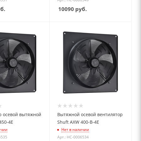
б.
10090
руб.
р осевой вытяжной
Вытяжной осевой вентилятор
450-4E
Shuft AXW 400-B-4E
ичии
Нет в наличии
6535
Арт.: НС-0006534