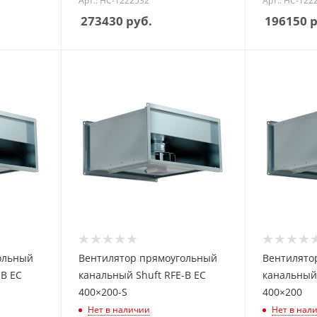
Арт.: НС-1222532
Арт.: НС-122
273430
руб.
196150
р
ольный
Вентилятор прямоугольный
Вентилято
-B EC
канальный Shuft RFE-B EC
канальный 
400×200-S
400×200
Нет в наличии
Нет в нал