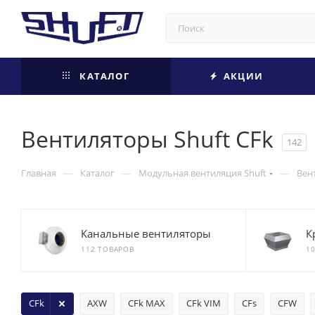
КАТАЛОГ
АКЦИИ
Вентиляторы Shuft CFk
142
—
—
—
Главная
Каталог
Модульная вентиляция Shuft
Вен
Канальные вентиляторы
К
112 ТОВАРОВ
1
CFk
AXW
CFk MAX
CFk VIM
CFs
CFW