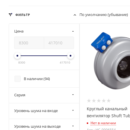
По умолчанию (убывание)
ФИЛЬТР
Цена
8300
417010
В наличии (
94
)
Серия
Круглый канальный
Уровень шума на входе
вентилятор Shuft Tub
Нет в наличии
Уровень шума на выходе
Арт.: НС-0006554