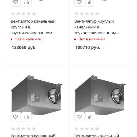
Вентилятор канальный
Вентилятор круглый
круглый в
канальный в
звукоизолированном
звукоизолированном
корпусе Shuft ICFE 315 VIM
корпусе Shuft ICFE 250 VIM
Нет в наличии
Нет в наличии
128060
руб.
100710
руб.
Вентилятор канальный
Вентилятор канальный