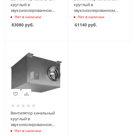
круглый в
круглый в
звукоизолированном
звукоизолированном
корпусе Shuft ICFE 200 VIM
корпусе Shuft ICFE 160 VIM
Нет в наличии
Нет в наличии
83080
руб.
61140
руб.
Вентилятор канальный
круглый в
звукоизолированном
корпусе Shuft ICFE 125 VIM
Нет в наличии